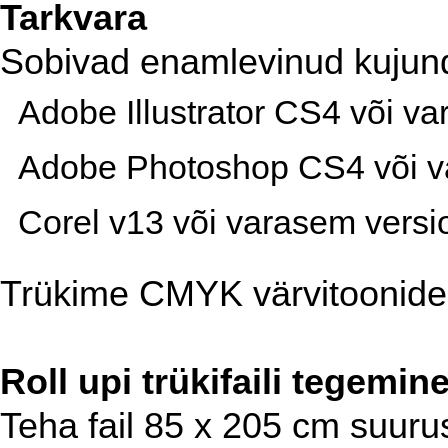
Tarkvara
Sobivad enamlevinud kuju
Adobe Illustrator CS4 või va
Adobe Photoshop CS4 või var
Corel v13 või varasem versio
Trükime CMYK värvitoonide
Roll upi trükifaili tegemin
Teha fail 85 x 205 cm suuruse