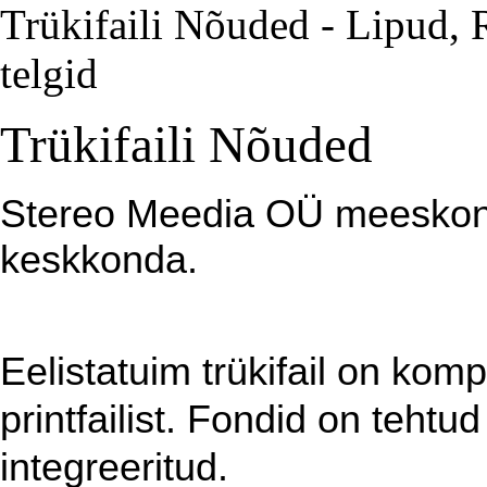
Trükifaili Nõuded - Lipud, 
telgid
Trükifaili Nõuded
Stereo Meedia OÜ meesko
keskkonda.
Eelistatuim trükifail on komp
printfailist. Fondid on tehtu
integreeritud.