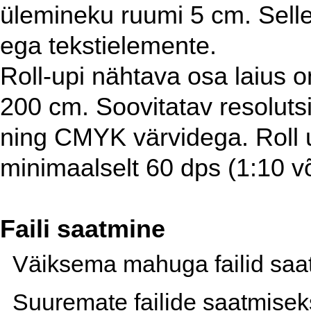
ülemineku ruumi 5 cm. Sellel
ega tekstielemente.
Roll-upi nähtava osa laius 
200 cm. Soovitatav resolutsi
ning CMYK värvidega. Roll u
minimaalselt 60 dps (1:10 võ
Faili saatmine
Väiksema mahuga failid saatk
Suuremate failide saatmise