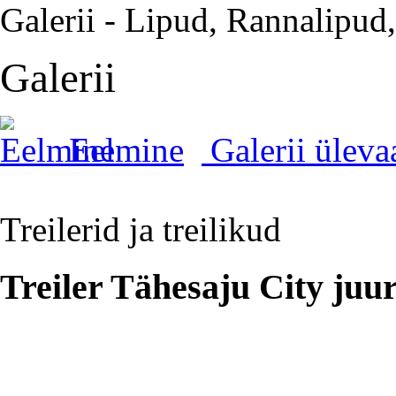
Galerii - Lipud, Rannalipud,
Galerii
Eelmine
Galerii ülev
Treilerid ja treilikud
Treiler Tähesaju City juu