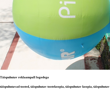
Täispuhutav reklaampall logodega
täispuhutavad tooted, täispuhutav tootekoopia, täispuhutav koopia, täispuhuta