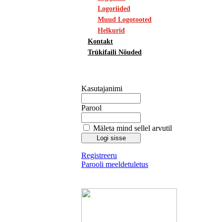
Logoriided
Muud Logotooted
Helkurid
Kontakt
Trükifaili Nõuded
Kasutajanimi
Parool
Mäleta mind sellel arvutil
Registreeru
Parooli meeldetuletus