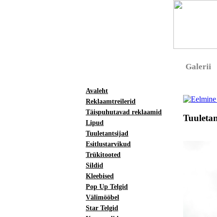
Galerii
Avaleht
Reklaamtreilerid
Täispuhutavad reklaamid
Tuuletan
Lipud
Tuuletantsijad
Esitlustarvikud
Trükitooted
Sildid
Kleebised
Pop Up Telgid
Välimööbel
Star Telgid