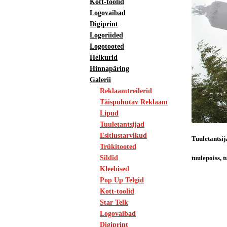
Kott-toolid
Logovaibad
Digiprint
Logoriided
Logotooted
Helkurid
Hinnapäring
Galerii
Reklaamtreilerid
Täispuhutav Reklaam
Lipud
Tuuletantsijad
Esitlustarvikud
Tuuletantsi
Trükitooted
tuulepoiss, 
Sildid
Kleebised
Pop Up Telgid
Kott-toolid
Star Telk
Logovaibad
Digiprint