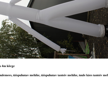
ja 4m kõrge
tuulemees, täispuhutav mehike, täispuhutav tantsiv mehike, tuule käes tantsiv me