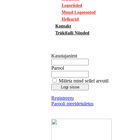
Logoriided
Muud Logotooted
Helkurid
Kontakt
Trükifaili Nõuded
Kasutajanimi
Parool
Mäleta mind sellel arvutil
Registreeru
Parooli meeldetuletus