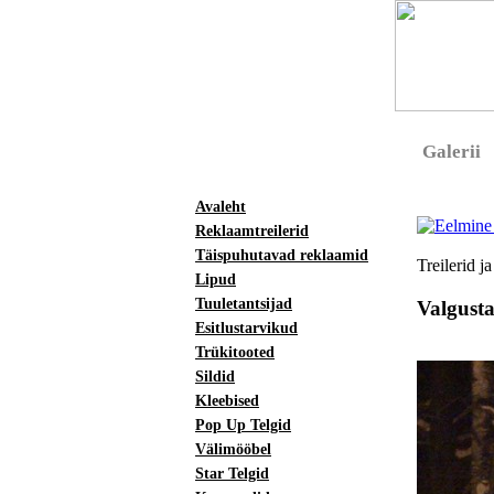
Galerii
Avaleht
Reklaamtreilerid
Täispuhutavad reklaamid
Treilerid ja
Lipud
Tuuletantsijad
Valgusta
Esitlustarvikud
Trükitooted
Sildid
Kleebised
Pop Up Telgid
Välimööbel
Star Telgid