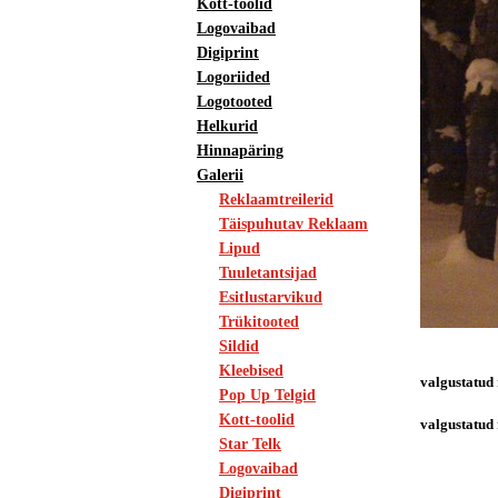
Kott-toolid
Logovaibad
Digiprint
Logoriided
Logotooted
Helkurid
Hinnapäring
Galerii
Reklaamtreilerid
Täispuhutav Reklaam
Lipud
Tuuletantsijad
Esitlustarvikud
Trükitooted
Sildid
Kleebised
valgustatud
Pop Up Telgid
Kott-toolid
valgustatud 
Star Telk
Logovaibad
Digiprint