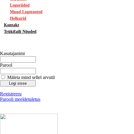
Logoriided
Muud Logotooted
Helkurid
Kontakt
Trükifaili Nõuded
Kasutajanimi
Parool
Mäleta mind sellel arvutil
Registreeru
Parooli meeldetuletus