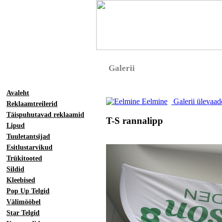
Galerii
Avaleht
Eelmine
Galerii ülevaa
Reklaamtreilerid
Täispuhutavad reklaamid
T-S rannalipp
Lipud
Tuuletantsijad
Esitlustarvikud
Trükitooted
Sildid
Kleebised
Pop Up Telgid
Välimööbel
Star Telgid