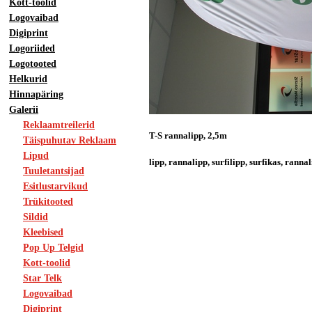
Kott-toolid
Logovaibad
Digiprint
Logoriided
Logotooted
Helkurid
Hinnapäring
Galerii
Reklaamtreilerid
T-S rannalipp, 2,5m
Täispuhutav Reklaam
Lipud
lipp, rannalipp, surfilipp, surfikas, rann
Tuuletantsijad
Esitlustarvikud
Trükitooted
Sildid
Kleebised
Pop Up Telgid
Kott-toolid
Star Telk
Logovaibad
Digiprint