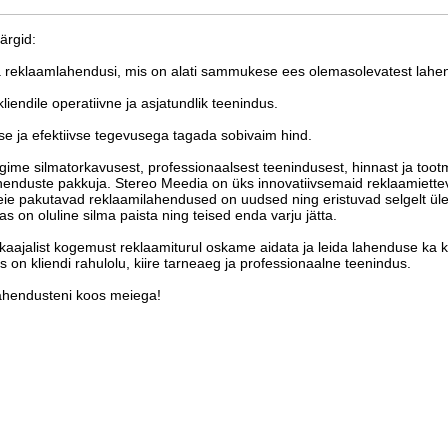
ärgid:
 reklaamlahendusi, mis on alati sammukese ees olemasolevatest lahen
liendile operatiivne ja asjatundlik teenindus.
ase ja efektiivse tegevusega tagada sobivaim hind.
gime silmatorkavusest, professionaalsest teenindusest, hinnast ja toot
henduste pakkuja. Stereo Meedia on üks innovatiivsemaid reklaamiettev
ie pakutavad reklaamilahendused on uudsed ning eristuvad selgelt ül
as on oluline silma paista ning teised enda varju jätta.
aajalist kogemust reklaamiturul oskame aidata ja leida lahenduse ka k
ks on kliendi rahulolu, kiire tarneaeg ja professionaalne teenindus.
ahendusteni koos meiega!