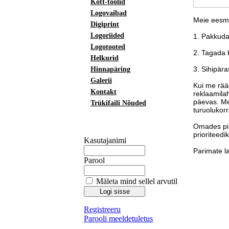
Kott-toolid
Logovaibad
Meie eesm
Digiprint
Logoriided
1. Pakkuda
Logotooted
2. Tagada k
Helkurid
3. Sihipär
Hinnapäring
Galerii
Kui me rää
Kontakt
reklaamila
päevas. Me
Trükifaili Nõuded
turuolukorr
Omades pik
prioriteedi
Kasutajanimi
Parimate l
Parool
Mäleta mind sellel arvutil
Registreeru
Parooli meeldetuletus