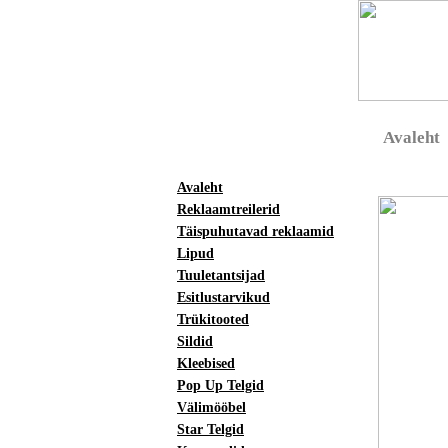
Avaleht
Avaleht
Reklaamtreilerid
Täispuhutavad reklaamid
Lipud
Tuuletantsijad
Esitlustarvikud
Trükitooted
Sildid
Kleebised
Pop Up Telgid
Välimööbel
Star Telgid