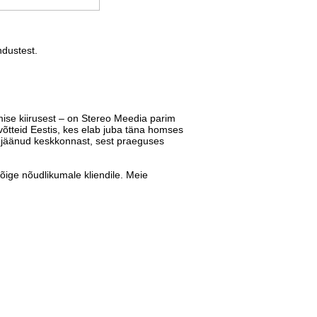
dustest.
mise kiirusest – on Stereo Meedia parim
õtteid Eestis, kes elab juba täna homses
ejäänud keskkonnast, sest praeguses
õige nõudlikumale kliendile. Meie