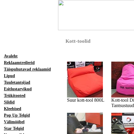
Kott-toolid
Avaleht
Reklaamtreilerid
Täispuhutavad reklaamid
Lipud
Tuuletantsijad
Esitlustarvikud
Trükitooted
Suur kott-tool 800L
Kott-tool D
Sildid
Tantsustuud
Kleebised
Pop Up Telgid
Välimööbel
Star Telgid