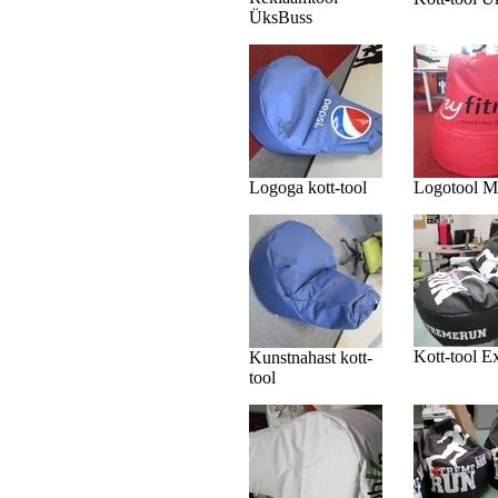
ÜksBuss
Logoga kott-tool
Logotool M
Kott-tool E
Kunstnahast kott-
tool