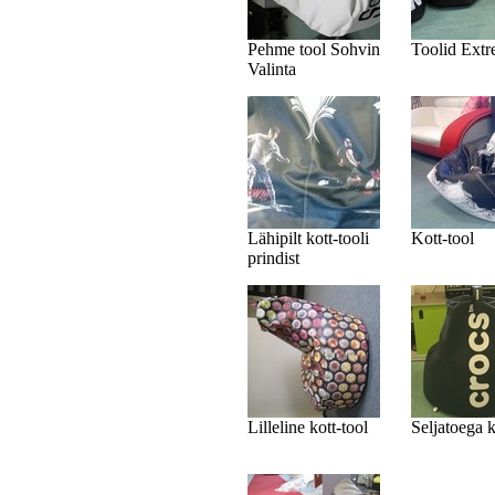
Pehme tool Sohvin
Toolid Ext
Valinta
Lähipilt kott-tooli
Kott-tool
prindist
Lilleline kott-tool
Seljatoega k