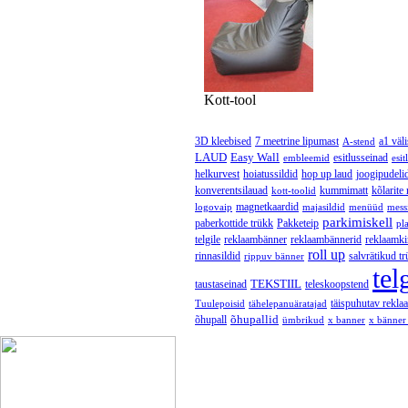
Kott-tool
3D kleebised
7 meetrine lipumast
a1 väl
A-stend
LAUD
Easy Wall
esitlusseinad
embleemid
esit
helkurvest
hoiatussildid
hop up laud
joogipudeli
konverentsilauad
kummimatt
kõlarite
kott-toolid
magnetkaardid
logovaip
majasildid
menüüd
mess
parkimiskell
paberkottide trükk
Pakketeip
pl
telgile
reklaambänner
reklaambännerid
reklaamki
roll up
rinnasildid
salvrätikud tr
rippuv bänner
tel
TEKSTIIL
taustaseinad
teleskoopstend
täispuhutav rekla
Tuulepoisid
tähelepanuäratajad
õhupallid
õhupall
ümbrikud
x banner
x bänner