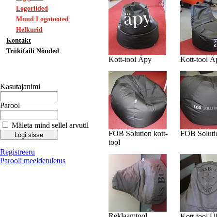
Logoriided
Muud Logotooted
Helkurid
Kontakt
Trükifaili Nõuded
Kott-tool Äpy
Kott-tool Ä
Kasutajanimi
Parool
Mäleta mind sellel arvutil
FOB Solution kott-
FOB Solutio
tool
Registreeru
Parooli meeldetuletus
Reklaamtool
Kott-tool 