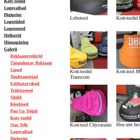
Kott-toolid
Logovaibad
Digiprint
Lebotool
Kott-toolid
Logoriided
Logotooted
Helkurid
Hinnapäring
Galerii
Reklaamtreilerid
Täispuhutav Reklaam
Lipud
Kott-toolid
Kott-tool 
Tuuletantsijad
Transcom
Esitlustarvikud
Trükitooted
Sildid
Kleebised
Pop Up Telgid
Kott-toolid
Hea une he
Kott-tool Cityvarasto
Star Telk
Logovaibad
Digiprint