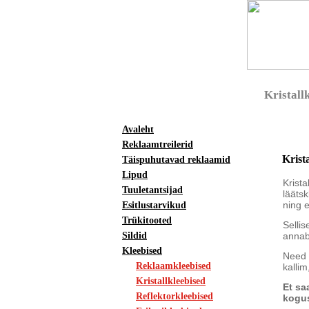
Kristall
Avaleht
Reklaamtreilerid
Krist
Täispuhutavad reklaamid
Lipud
Krista
Tuuletantsijad
lääts
ning e
Esitlustarvikud
Trükitooted
Selli
Sildid
annab 
Kleebised
Need 
Reklaamkleebised
kallim
Kristallkleebised
Et sa
Reflektorkleebised
kogus