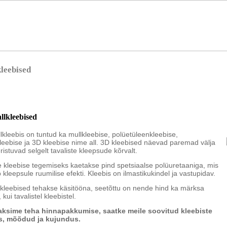
kleebised
allkleebised
llkleebis on tuntud ka mullkleebise, polüetüleenkleebise,
kleebise ja 3D kleebise nime all. 3D kleebised näevad paremad välja
ristuvad selgelt tavaliste kleepsude kõrvalt.
se kleebise tegemiseks kaetakse pind spetsiaalse polüuretaaniga, mis
kleepsule ruumilise efekti. Kleebis on ilmastikukindel ja vastupidav.
kleebised tehakse käsitööna, seetõttu on nende hind ka märksa
, kui tavalistel kleebistel.
aksime teha hinnapakkumise, saatke meile soovitud kleebiste
, mõõdud ja kujundus.