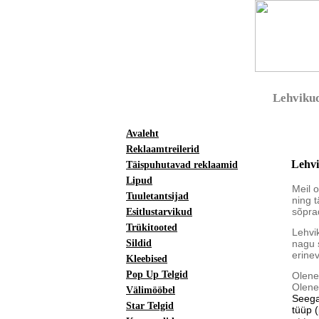
Lehviku
Avaleht
Reklaamtreilerid
Lehv
Täispuhutavad reklaamid
Lipud
Meil o
Tuuletantsijad
ning t
sõpra
Esitlustarvikud
Trükitooted
Lehvi
Sildid
nagu 
erinev
Kleebised
Pop Up Telgid
Olenev
Olene
Välimööbel
Seega
Star Telgid
tüüp (