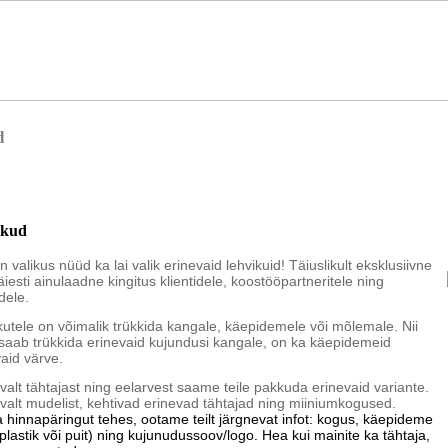
d
ikud
n valikus nüüd ka lai valik erinevaid lehvikuid! Täiuslikult eksklusiivne
äiesti ainulaadne kingitus klientidele, koostööpartneritele ning
dele.
kutele on võimalik trükkida kangale, käepidemele või mõlemale. Nii
saab trükkida erinevaid kujundusi kangale, on ka käepidemeid
aid värve.
alt tähtajast ning eelarvest saame teile pakkuda erinevaid variante.
valt mudelist, kehtivad erinevad tähtajad ning miiniumkogused.
 hinnapäringut tehes, ootame teilt järgnevat infot: kogus, käepideme
plastik või puit) ning kujunudussoov/logo. Hea kui mainite ka tähtaja,