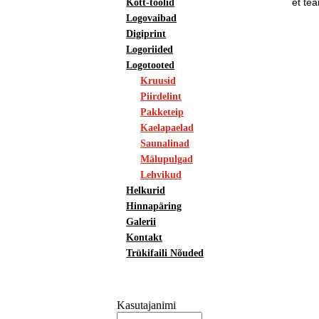
et te
Kott-toolid
Logovaibad
Digiprint
Logoriided
Logotooted
Kruusid
Piirdelint
Pakketeip
Kaelapaelad
Saunalinad
Mälupulgad
Lehvikud
Helkurid
Hinnapäring
Galerii
Kontakt
Trükifaili Nõuded
Kasutajanimi