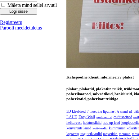
Mäleta mind sellel arvutil
Registreeru
Parooli meeldetuletus
Kahepoolne klienti informeeriv plakat
plakat, plakatid, plakatite trükk, trükitoot
paberikaaned, salvrätikud, brośüürid, kl
paberkotid, paberkott trükiga
3D kleebised
7 meetrine lipumast
a1 väl
A-stend
LAUD
Easy Wall
esitlusseinad
embleemid
esit
helkurvest
hoiatussildid
hop up laud
joogipudeli
konverentsilauad
kummimatt
kõlarite
kott-toolid
magnetkaardid
logovaip
majasildid
menüüd
mess
parkimiskell