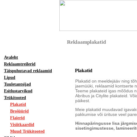
Reklaamplakatid
Avaleht
Reklaamtreilerid
Plakatid
Täispuhutavad reklaamid
Lipud
Plakatid on meeldejääv ning tõ
Tuuletantsijad
jaemüüki, reklaamid kontserte 
Teeme plakateid igas mõõdus ni
Esitlustarvikud
Abribus ja Citylite plakateid. Võ
Trükitooted
päikest.
Plakatid
Meie plakatid muudavad igavak
Brošüürid
pakkumise või ürituse veel par
Flaierid
Hinnapäringusse lisa järgmis
Visiitkaardid
sisetingimustesse, lamineerit
Muud Trükitooted