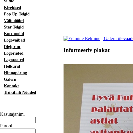
Sildid
Kleebised
Pop Up Telgid
Välimööbel
Star Telgid
Kott-toolid
Eelmine
Galerii ülevaa
Logovaibad
Digiprint
Informeeriv plakat
Logoriided
Logotooted
Helkurid
Hinnapäring
Galerii
Kontakt
Trükifaili Nõuded
Kasutajanimi
Parool