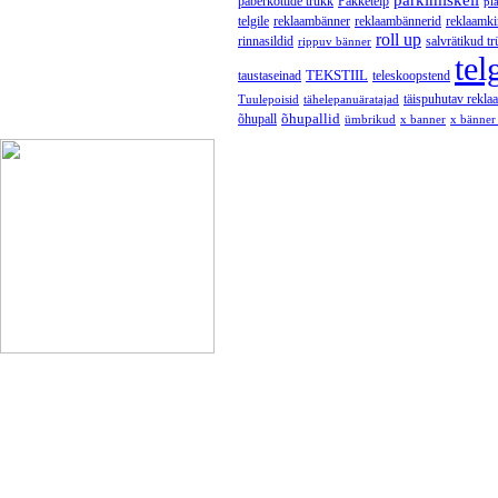
paberkottide trükk
Pakketeip
pl
telgile
reklaambänner
reklaambännerid
reklaamki
roll up
rinnasildid
salvrätikud tr
rippuv bänner
tel
TEKSTIIL
taustaseinad
teleskoopstend
täispuhutav rekla
Tuulepoisid
tähelepanuäratajad
õhupallid
õhupall
ümbrikud
x banner
x bänner